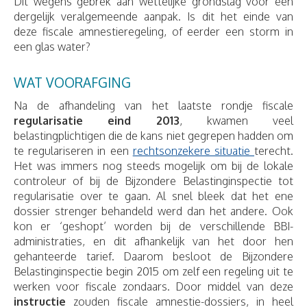
Dit wegens gebrek aan wettelijke grondslag voor een
dergelijk veralgemeende aanpak. Is dit het einde van
deze fiscale amnestieregeling, of eerder een storm in
een glas water?
WAT VOORAFGING
Na de afhandeling van het laatste rondje fiscale
regularisatie eind 2013
, kwamen veel
belastingplichtigen die de kans niet gegrepen hadden om
te regulariseren in een
rechtsonzekere situatie
terecht.
Het was immers nog steeds mogelijk om bij de lokale
controleur of bij de Bijzondere Belastinginspectie tot
regularisatie over te gaan. Al snel bleek dat het ene
dossier strenger behandeld werd dan het andere. Ook
kon er ‘geshopt’ worden bij de verschillende BBI-
administraties, en dit afhankelijk van het door hen
gehanteerde tarief. Daarom besloot de Bijzondere
Belastinginspectie begin 2015 om zelf een regeling uit te
werken voor fiscale zondaars. Door middel van deze
instructie
zouden fiscale amnestie-dossiers, in heel