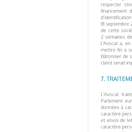
respecter str
financement d
d’identificatio
18 septembre 20
de cette socié
2 semaines de
l’Avocat a, en
mettre fin à s
Bâtonnier de s
client serait im
7. TRAITE
L’Avocat trai
Parlement eur
données à cara
caractère perso
et envoi de le
caractère pers