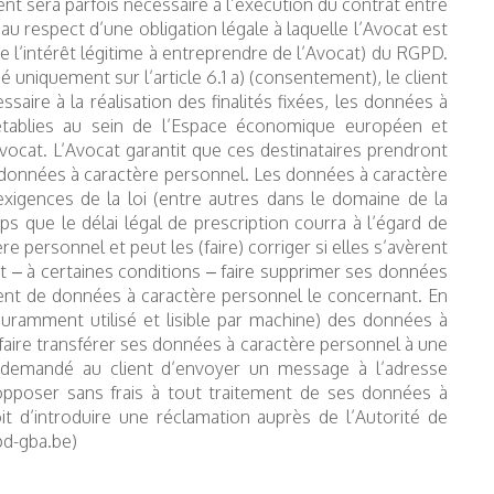
ent sera parfois nécessaire à l’exécution du contrat entre
e au respect d’une obligation légale à laquelle l’Avocat est
de l’intérêt légitime à entreprendre de l’Avocat) du RGPD.
uniquement sur l’article 6.1 a) (consentement), le client
saire à la réalisation des finalités fixées, les données à
 établies au sein de l’Espace économique européen et
vocat. L’Avocat garantit que ces destinataires prendront
 données à caractère personnel. Les données à caractère
xigences de la loi (entre autres dans le domaine de la
ps que le délai légal de prescription courra à l’égard de
e personnel et peut les (faire) corriger si elles s’avèrent
ent – à certaines conditions – faire supprimer ses données
ement de données à caractère personnel le concernant. En
couramment utilisé et lisible par machine) des données à
 faire transférer ses données à caractère personnel à une
st demandé au client d’envoyer un message à l’adresse
s’opposer sans frais à tout traitement de ses données à
it d’introduire une réclamation auprès de l’Autorité de
pd-gba.be)