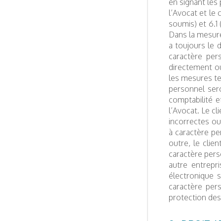
en signant les 
l’Avocat et le 
soumis) et 6.1 
Dans la mesure
a toujours le d
caractère per
directement ou
les mesures te
personnel ser
comptabilité e
l’Avocat. Le cl
incorrectes ou
à caractère pe
outre, le clie
caractère pers
autre entrepr
électronique s
caractère pers
protection des