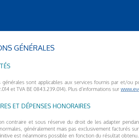
ONS GÉNÉRALES
ITÉS
s générales sont applicables aux services fournis par et/
014 et TVA BE 0843.239.014). Plus d’informations sur
www.eve
IRES ET DÉPENSES HONORAIRES
n contraire et sous réserve du droit de les adapter pendant
normales, généralement mais pas exclusivement facturés sur 
initive est néanmoins possible en fonction du résultat obtenu. U