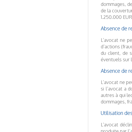
dommages, des 
de la couvertu
1.250.000 EUR,
Absence de res
L’avocat ne p
d’actions (fra
du client, de 
éventuels sur l
Absence de res
L’avocat ne pe
si l’avocat a 
autres à qui le
dommages, frai
Utilisation d
L’avocat décl
produite par l