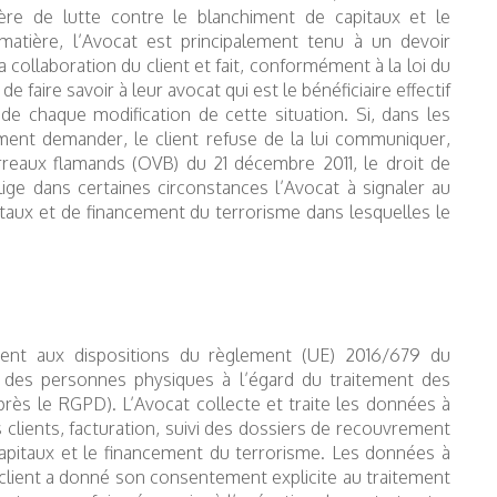
ière de lutte contre le blanchiment de capitaux et le
atière, l’Avocat est principalement tenu à un devoir
la collaboration du client et fait, conformément à la loi du
 faire savoir à leur avocat qui est le bénéficiaire effectif
de chaque modification de cette situation. Si, dans les
ment demander, le client refuse de la lui communiquer,
arreaux flamands (OVB) du 21 décembre 2011, le droit de
blige dans certaines circonstances l’Avocat à signaler au
taux et de financement du terrorisme dans lesquelles le
ment aux dispositions du règlement (UE) 2016/679 du
n des personnes physiques à l’égard du traitement des
près le RGPD). L’Avocat collecte et traite les données à
s clients, facturation, suivi des dossiers de recouvrement
capitaux et le financement du terrorisme. Les données à
e client a donné son consentement explicite au traitement