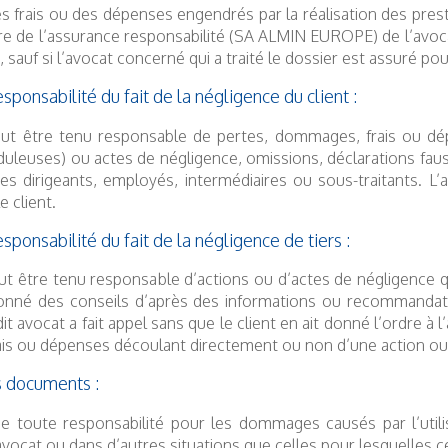
frais ou des dépenses engendrés par la réalisation des prestat
re de l’assurance responsabilité (SA ALMIN EUROPE) de l’avoc
 sauf si l’avocat concerné qui a traité le dossier est assuré po
ponsabilité du fait de la négligence du client :
eut être tenu responsable de pertes, dommages, frais ou d
uduleuses) ou actes de négligence, omissions, déclarations fau
ses dirigeants, employés, intermédiaires ou sous-traitants. 
e client.
ponsabilité du fait de la négligence de tiers :
ut être tenu responsable d’actions ou d’actes de négligence qu
donné des conseils d’après des informations ou recommandati
dit avocat a fait appel sans que le client en ait donné l’ordre à
s ou dépenses découlant directement ou non d’une action ou d
es documents :
ine toute responsabilité pour les dommages causés par l’uti
’avocat ou dans d’autres situations que celles pour lesquelles