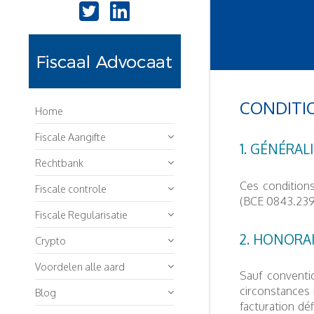
CONDITI
Home
Fiscale Aangifte
1. GÉNÉRAL
Rechtbank
Ces condition
Fiscale controle
(BCE 0843.239.
Fiscale Regularisatie
2. HONORA
Crypto
Voordelen alle aard
Sauf conventio
circonstances 
Blog
facturation déf