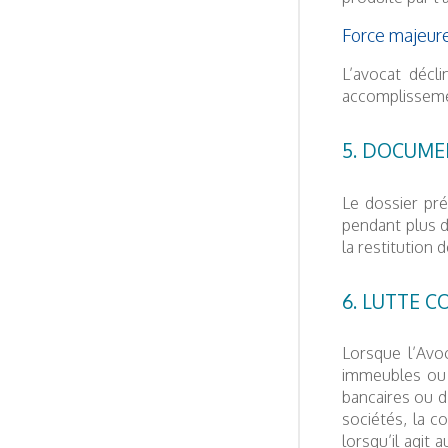
Force majeure
L’avocat décl
accomplisseme
5. DOCUME
Le dossier pr
pendant plus de
la restitution 
6. LUTTE 
Lorsque l’Avoc
immeubles ou d
bancaires ou d’
sociétés, la co
lorsqu’il agit