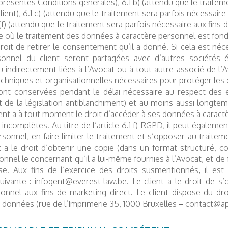
présentes Conditions générales), 6.1 b) (attendu que le traitem
client), 6.1 c) (attendu que le traitement sera parfois nécessair
(f) (attendu que le traitement sera parfois nécessaire aux fins 
 où le traitement des données à caractère personnel est fondé 
roit de retirer le consentement qu’il a donné. Si cela est néces
sonnel du client seront partagées avec d’autres sociétés
 indirectement liées à l’Avocat ou à tout autre associé de l’A
chniques et organisationnelles nécessaires pour protéger les
ont conservées pendant le délai nécessaire au respect des e
t de la législation antiblanchiment) et au moins aussi longtem
ient a à tout moment le droit d’accéder à ses données à caractèr
 incomplètes. Au titre de l’article 6.1 f) RGPD, il peut égalem
rsonnel, en faire limiter le traitement et s’opposer au trait
nt a le droit d’obtenir une copie (dans un format structuré, 
onnel le concernant qu’il a lui-même fournies à l’Avocat, et de
ise. Aux fins de l’exercice des droits susmentionnés, il e
uivante : infogent@everest-law.be. Le client a le droit de 
onnel aux fins de marketing direct. Le client dispose du dro
 données (rue de l’Imprimerie 35, 1000 Bruxelles – contact@a