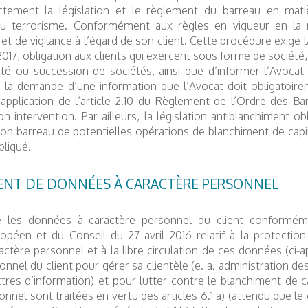
ictement la législation et le règlement du barreau en mat
u terrorisme. Conformément aux règles en vigueur en la m
n et de vigilance à l’égard de son client. Cette procédure exige 
17, obligation aux clients qui exercent sous forme de société, de
té ou succession de sociétés, ainsi que d’informer l’Avocat 
 la demande d’une information que l’Avocat doit obligatoire
 application de l’article 2.10 du Règlement de l’Ordre des B
on intervention. Par ailleurs, la législation antiblanchiment o
on barreau de potentielles opérations de blanchiment de capi
pliqué.
MENT DE DONNÉES À CARACTÈRE PERSONNEL
te les données à caractère personnel du client conformé
opéen et du Conseil du 27 avril 2016 relatif à la protectio
ctère personnel et à la libre circulation de ces données (ci-a
nnel du client pour gérer sa clientèle (e. a. administration de
ttres d’information) et pour lutter contre le blanchiment de 
onnel sont traitées en vertu des articles 6.1 a) (attendu que l