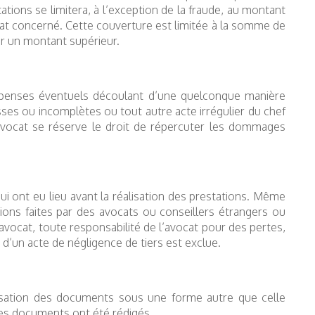
ions se limitera, à l’exception de la fraude, au montant
at concerné. Cette couverture est limitée à la somme de
ur un montant supérieur.
épenses éventuels découlant d’une quelconque manière
sses ou incomplètes ou tout autre acte irrégulier du chef
L’avocat se réserve le droit de répercuter les dommages
i ont eu lieu avant la réalisation des prestations. Même
ons faites par des avocats ou conseillers étrangers ou
 l’avocat, toute responsabilité de l’avocat pour des pertes,
’un acte de négligence de tiers est exclue.
lisation des documents sous une forme autre que celle
 ces documents ont été rédigés.