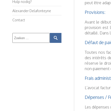
Hulp nodig?
peut être adapt
Alexander Delafonteyne
Provisions:
Contact
Avant le début
provision est 
détaillé. Dans 
Défaut de pai
Toutes nos fac
des intérêts d
réserve le dro
non-paiement d
Frais administr
L’avocat factur
Dépenses / Fr
Les dépenses r